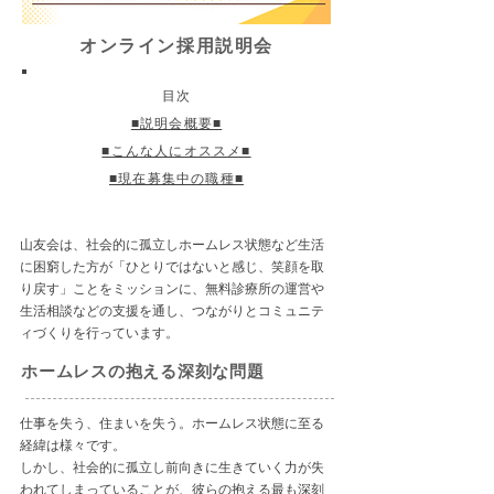
オンライン採用説明会
目次
■説明会概要■
■こんな人にオススメ■
■現在募集中の職種■
山友会は、社会的に孤立しホームレス状態など生活
に困窮した方が「ひとりではないと感じ、笑顔を取
り戻す」ことをミッションに、無料診療所の運営や
生活相談などの支援を通し、つながりとコミュニテ
ィづくりを行っています。
ホームレスの抱える深刻な問題
仕事を失う、住まいを失う。ホームレス状態に至る
経緯は様々です。
しかし、社会的に孤立し前向きに生きていく力が失
われてしまっていることが、彼らの抱える最も深刻