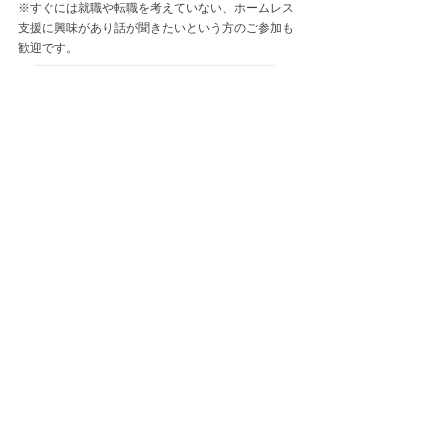
※すぐには就職や転職を考えていない、ホームレス
支援に興味があり話が聞きたいという方のご参加も
歓迎です。
説明会のお申込みはこちら
現在、下記の職種を募集しています
募集中の職種はこちら
皆さまのご参加を心よりお待ちしております！
山友会の詳細な活動・最新情報は、こちらでも公
開しております。ぜひご覧ください。
YouTubeチャンネル
山友会ブログ
→