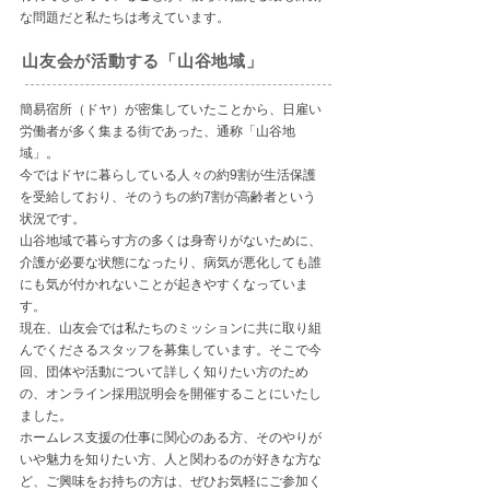
な問題だと私たちは考えています。
山友会が活動する「山谷地域」
簡易宿所（ドヤ）が密集していたことから、日雇い
労働者が多く集まる街であった、通称「山谷地
域」。
今ではドヤに暮らしている人々の約9割が生活保護
を受給しており、そのうちの約7割が高齢者という
状況です。
山谷地域で暮らす方の多くは身寄りがないために、
介護が必要な状態になったり、病気が悪化しても誰
にも気が付かれないことが起きやすくなっていま
す。
現在、山友会では私たちのミッションに共に取り組
んでくださるスタッフを募集しています。そこで今
回、団体や活動について詳しく知りたい方のため
の、オンライン採用説明会を開催することにいたし
ました。
ホームレス支援の仕事に関心のある方、そのやりが
いや魅力を知りたい方、人と関わるのが好きな方な
ど、ご興味をお持ちの方は、ぜひお気軽にご参加く