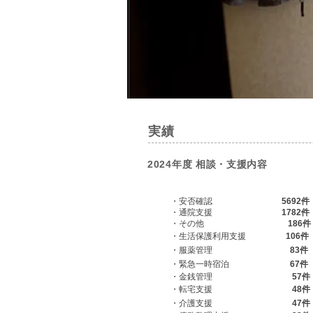
実績
2024年度 相談・支援内容
・安否確認
5692件
・通院支援
1782件
・その他
186件
・生活保護利用支援
106件
・服薬管理
83件
・緊急一時宿泊
67
件
・金銭管理
57件
・転宅支援
48件
・介護支援
47件