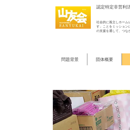
認定​特定非営利
社会的に孤立しホーム
す」ことをミッション
の支援を通して、つな
問題背景
団体概要