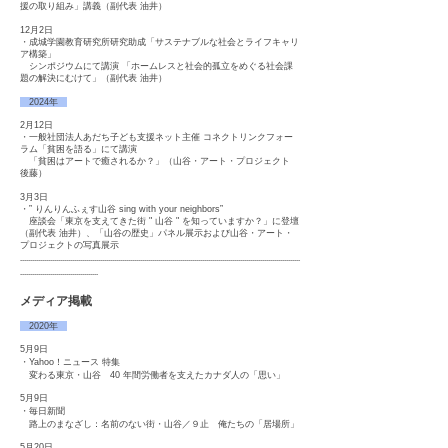
援の取り組み」講義（副代表 油井）
12月2日
・成城学園教育研究所研究助成「サステナブルな社会とライフキャリ
ア構築」
シンポジウムにて講演 「ホームレスと社会的孤立をめぐる社会課
題の解決にむけて」（副代表 油井）
2024年
2月12日
・一般社団法人あだち子ども支援ネット主催 コネクトリンクフォー
ラム「貧困を語る」にて講演
「貧困はアートで癒されるか？」（山谷・アート・プロジェクト
後藤）
3月3日
・” りんりんふぇす山谷 sing with your neighbors”
座談会「東京を支えてきた街 " 山谷 " を知っていますか？」に登壇
（副代表 油井）、「山谷の歴史」パネル展示および山谷・アート・
プロジェクトの写真展示
---
------------
-----------------------------------------------------------------------------------------------------------------------------
---------------------------------------
メディア掲載
2020年
5月9日
・Yahoo！ニュース 特集
変わる東京・山谷 40 年間労働者を支えたカナダ人の「思い」
5月9日
・毎日新聞
路上のまなざし：名前のない街・山谷／９止 俺たちの「居場所」
5月20日