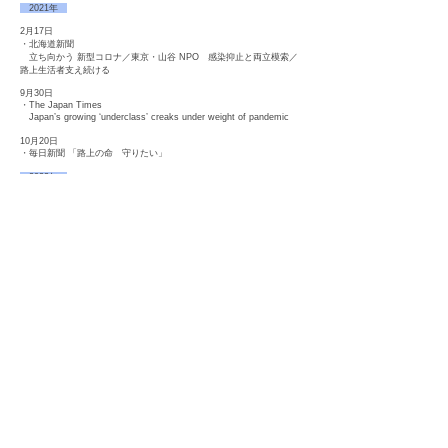
2021年
2月17日
・北海道新聞
立ち向かう 新型コロナ／東京・山谷 NPO 感染抑止と両立模索／
路上生活者支え続ける
9月30日
・The Japan Times
Japan’s growing ‘underclass’ creaks under weight of pandemic
10月20日
・毎日新聞 「路上の命 守りたい」
2022年
1月29日
・NHKノーナレ 「THE LAST MILE ルボ・ジャン 最後の歩み」
12月19日
・NHK ラジオ NHK ジャーナル
特集 元路上生活者が写す写真の力 ～山谷・アート・プロジェクト
～（相談員 後藤が出演）
12月30日
・NHK 総合テレビ このドキュメンタリーがヤバい！
ノーナレ「THE LAST MILE ～ルボ・ジャン 最後の歩み」
12月31日
・弁護士ドットコム
山谷の街角でカメラを構える10人の男たち 「変わりゆく俺たちの
街の『今』を撮る」
2023年
1月10日
・日本経済新聞