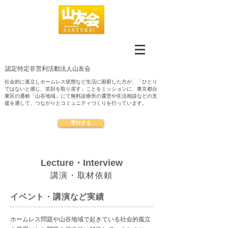
認定​特定非営利活動法人山友会
社会的に孤立しホームレス状態など生活に困窮した方が、「ひとり
ではないと感じ、笑顔を取り戻す」ことをミッションに、東京都台
東区の通称「山谷地域」にて無料診療所の運営や生活相談などの支
援を通して、つながりとコミュニティづくりを行っています。
寄付する
Lecture・Interview
講演・取材依頼
イベント・講演など実績
ホームレス問題や山谷地域で起きている社会的孤立