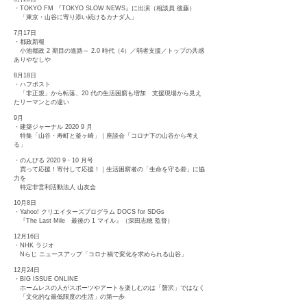
・TOKYO FM 『TOKYO SLOW NEWS』に出演（相談員 後藤）
「東京・山谷に寄り添い続けるカナダ人」
7月17日
・都政新報
小池都政 2 期目の進路～ 2.0 時代（4）／弱者支援／トップの共感
ありやなしや
8月18日
・ハフポスト
「非正規」から転落、20 代の生活困窮も増加 支援現場から見え
たリーマンとの違い
9月
・建築ジャーナル 2020 9 月
特集「山谷・寿町と釜ヶ崎」｜座談会「コロナ下の山谷から考え
る」
・のんびる 2020 9・10 月号
買って応援！寄付して応援！｜生活困窮者の「生命を守る砦」に協
力を
特定非営利活動法人 山友会
10月8日
・Yahoo! クリエイターズプログラム DOCS for SDGs
『The Last Mile 最後の 1 マイル』（深田志穂 監督）
12月16日
・NHK ラジオ
Nらじ ニュースアップ「コロナ禍で変化を求められる山谷」
12月24日
・BIG ISSUE ONLINE
ホームレスの人がスポーツやアートを楽しむのは「贅沢」ではなく
「文化的な最低限度の生活」の第一歩