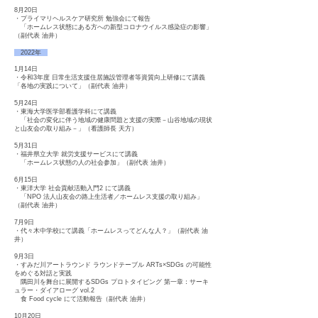
8月20日
・プライマリヘルスケア研究所 勉強会にて報告
「ホームレス状態にある方への新型コロナウイルス感染症の影響」
（副代表 油井）
2022年
1月14日
・令和3年度 日常生活支援住居施設管理者等資質向上研修にて講義
「各地の実践について」（副代表 油井）
5月24日
・東海大学医学部看護学科にて講義
「社会の変化に伴う地域の健康問題と支援の実際－山谷地域の現状
と山友会の取り組み－」（看護師長 天方）
5月31日
・福井県立大学 就労支援サービスにて講義
「ホームレス状態の人の社会参加」（副代表 油井）
6月15日
・東洋大学 社会貢献活動入門2 にて講義
「NPO 法人山友会の路上生活者／ホームレス支援の取り組み」
（副代表 油井）
7月9日
・代々木中学校にて講義「ホームレスってどんな人？」（副代表 油
井）
9月3日
・すみだ川アートラウンド ラウンドテーブル ARTs×SDGs の可能性
をめぐる対話と実践
隅田川を舞台に展開するSDGs プロトタイピング 第一章：サーキ
ュラー・ダイアローグ vol.2
食 Food cycle にて活動報告（副代表 油井）
10月20日