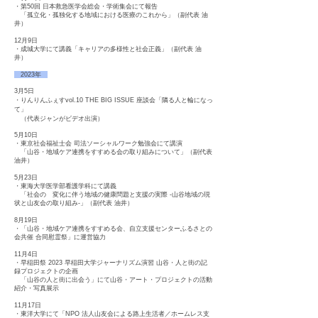
・第50回 日本救急医学会総会・学術集会にて報告
「孤立化・孤独化する地域における医療のこれから」（副代表 油
井）
12月9日
・成城大学にて講義「キャリアの多様性と社会正義」（副代表 油
井）
2023年
3月5日
・りんりんふぇすvol.10 THE BIG ISSUE 座談会「隣る人と輪になっ
て」
（代表ジャンがビデオ出演）
5月10日
・東京社会福祉士会 司法ソーシャルワーク勉強会にて講演
「山谷・地域ケア連携をすすめる会の取り組みについて」（副代表
油井）
5月23日
・東海大学医学部看護学科にて講義
「社会の 変化に伴う地域の健康問題と支援の実際 -山谷地域の現
状と山友会の取り組み-」（副代表 油井）
8月19日
・「山谷・地域ケア連携をすすめる会、自立支援センターふるさとの
会共催 合同慰霊祭」に運営協力
11月4日
・早稲田祭 2023 早稲田大学ジャーナリズム演習 山谷・人と街の記
録プロジェクトの企画
「山谷の人と街に出会う」にて山谷・アート・プロジェクトの活動
紹介・写真展示
11月17日
・東洋大学にて「NPO 法人山友会による路上生活者／ホームレス支