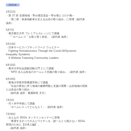
2021年
2月21日
・第 37 回 全国地域・寄せ場交流会～寄せ場とコロナ禍～
「第二部：単身高齢者を支える山谷の取り組み」に登壇（副代表
油井）
5月7日
・東京都立大学 プレミアムカレッジにて講義
「“ ホームレス ” を取り巻く状況」（副代表 油井）
5月14日
・日米サービスハブネットワーク ウェビナー
Fighting Homelessness Through the Covid-19/Systemic
Inequality Syndemic
A Webinar Featuring Community Leaders
6月10日
・東洋大学社会貢献活動入門 2 にて講義
「NPO 法人山友会のホームレス支援の取り組み」（副代表 油井）
6月16日
・東海大学医学部看護学科にて講義
「社会の変化に伴う地域の健康問題と支援の実際－山谷地域の現状
と山友会の取り組み－」
（副代表 油井・看護師長 天方）
7月2日
・代々木中学校にて講義
「ホームレスってどんな人？」（副代表 油井）
7月30日
・みんなの SDGs オンラインセミナーに登壇
「希望するすべての人にワクチンを：誰一人とり残さない SDGs
実現のために【日本人編】」
（副代表 油井）