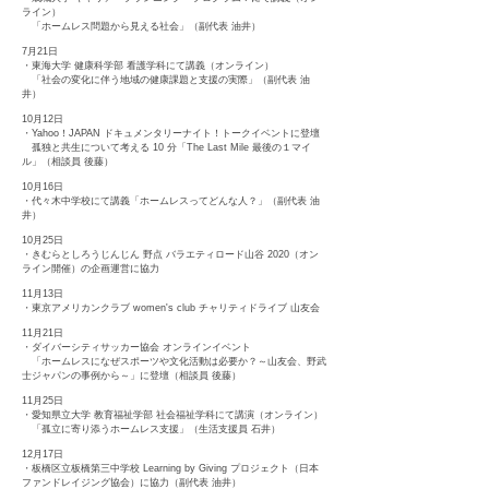
ライン）
「ホームレス問題から見える社会」（副代表 油井）
7月21日
・東海大学 健康科学部 看護学科にて講義（オンライン）
「社会の変化に伴う地域の健康課題と支援の実際」（副代表 油
井）
10月12日
・Yahoo！JAPAN ドキュメンタリーナイト！トークイベントに登壇
孤独と共生について考える 10 分「The Last Mile 最後の１マイ
ル」（相談員 後藤）
10月16日
・代々木中学校にて講義「ホームレスってどんな人？」（副代表 油
井）
10月25日
・きむらとしろうじんじん 野点 バラエティロード山谷 2020（オン
ライン開催）の企画運営に協力
11月13日
・東京アメリカンクラブ women's club チャリティドライブ 山友会
11月21日
・ダイバーシティサッカー協会 オンラインイベント
「ホームレスになぜスポーツや文化活動は必要か？～山友会、野武
士ジャパンの事例から～」に登壇（相談員 後藤）
11月25日
・愛知県立大学 教育福祉学部 社会福祉学科にて講演（オンライン）
「孤立に寄り添うホームレス支援」（生活支援員 石井）
12月17日
・板橋区立板橋第三中学校 Learning by Giving プロジェクト（日本
ファンドレイジング協会）に協力（副代表 油井）