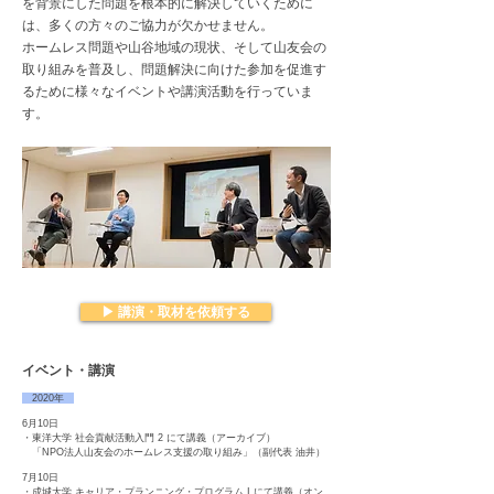
を背景にした問題を根本的に解決していくために
は、多くの方々のご協力が欠かせません。
ホームレス問題や山谷地域の現状、そして山友会の
取り組みを普及し、問題解決に向けた参加を促進す
るために様々なイベントや講演活動を行っていま
す。
▶ 講演・取材を依頼する
イベント・講演
2020年
6月10日
・東洋大学 社会貢献活動入門 2 にて講義（アーカイブ）
「NPO法人山友会のホームレス支援の取り組み」（副代表 油井）
7月10日
・成城大学 キャリア・プランニング・プログラム I にて講義（オン