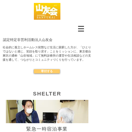
認定​特定非営利活動法人山友会
社会的に孤立しホームレス状態など生活に困窮した方が、「ひとり
ではないと感じ、笑顔を取り戻す」ことをミッションに、東京都台
東区の通称「山谷地域」にて無料診療所の運営や生活相談などの支
援を通して、つながりとコミュニティづくりを行っています。
寄付する
​SHELTER
緊急一時宿泊事業