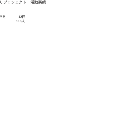
くりプロジェクト 活動実績
グ実施回数
12回
加人数
118人
​＞個人情報保護方針
©201