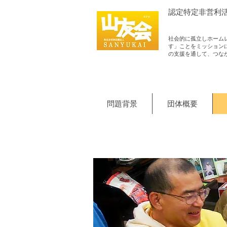
認定​特定非営利
社会的に孤立しホーム
す」ことをミッション
の支援を通して、つな
問題背景
団体概要