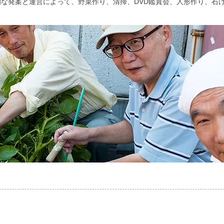
な発案と運営によって、野菜作り、清掃、DVD鑑賞会、人形作り、石