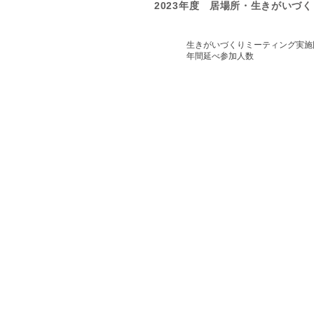
2023年度 居場所・生きがいづ
生きがいづくりミーティン
年間延べ参
​認定NPO法人 山友会
〒111-0022
東京都台東区清川2丁目32番8号
TEL：03-3874-1269
FAX：03-3874-1332
E-Mail：
info@sanyukai.or.jp