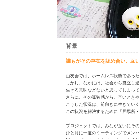
背景
誰もがその存在を認め合い、互
山友会では、ホームレス状態であっ
しかし、なかには、社会から孤立し
生きる意味などないと思ってしまっ
さらに、その孤独感から、辛いとき
こうした状況は、前向きに生きてい
この状況を解決するために「居場所
プロジェクトでは、みなが​互いにそ
ひと月に一度のミーティングでメン