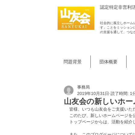
認定​特定非営利
社会的に孤立しホーム
す」ことをミッション
の支援を通して、つな
問題背景
団体概要
事務局
2019年10月31日
読了時間: 1
山友会の新しいホー
皆様、いつも山友会をご支援いた
このたび、新しいホームページを
トップページからは、活動を紹介
また、このブログページについて