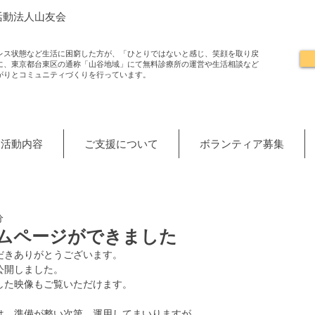
活動法人山友会
レス状態など生活に困窮した方が、「ひとりではないと感じ、笑顔を取り戻
に、東京都台東区の通称「山谷地域」にて無料診療所の運営や生活相談など
がりとコミュニティづくりを行っています。
活動内容
ご支援について
ボランティア募集
分
ムページができました
だきありがとうございます。
公開しました。
した映像もご覧いただけます。
は、準備が整い次第、運用してまいりますが、