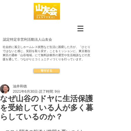
認定​特定非営利活動法人山友会
社会的に孤立しホームレス状態など生活に困窮した方が、「ひとり
ではないと感じ、笑顔を取り戻す」ことをミッションに、東京都台
東区の通称「山谷地域」にて無料診療所の運営や生活相談などの支
援を通して、つながりとコミュニティづくりを行っています。
寄付する
油井和徳
2021年6月30日
読了時間: 9分
なぜ山谷のドヤに生活保護
を受給している人が多く暮
らしているのか？