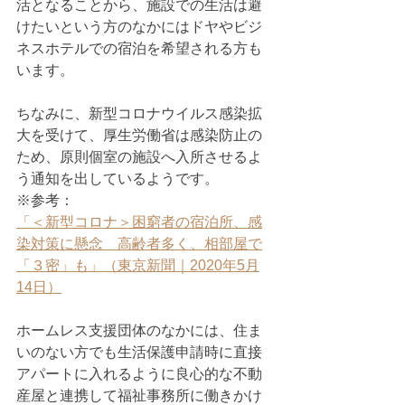
活となることから、施設での生活は避
けたいという方のなかにはドヤやビジ
ネスホテルでの宿泊を希望される方も
います。
ちなみに、新型コロナウイルス感染拡
大を受けて、厚生労働省は感染防止の
ため、原則個室の施設へ入所させるよ
う通知を出しているようです。
※参考：
「＜新型コロナ＞困窮者の宿泊所、感
染対策に懸念　高齢者多く、相部屋で
「３密」も」（東京新聞｜2020年5月
14日）
ホームレス支援団体のなかには、住ま
いのない方でも生活保護申請時に直接
アパートに入れるように良心的な不動
産屋と連携して福祉事務所に働きかけ