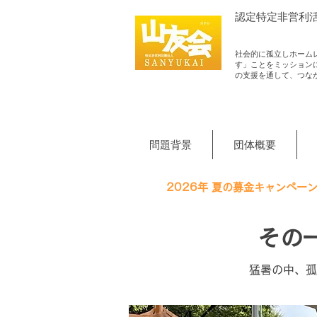
認定​特定非営利
社会的に孤立しホーム
す」ことをミッション
の支援を通して、つな
問題背景
団体概要
2026年 夏の募金キャンペー
​そ
​猛暑の中、