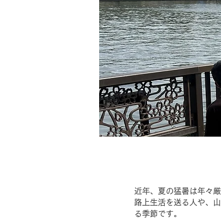
近年、夏の猛暑は年々厳
路上生活を送る人や、山
る季節です。