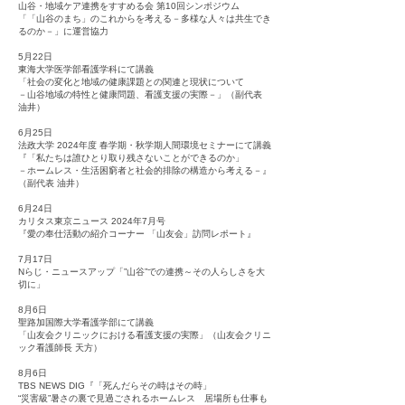
山谷・地域ケア連携をすすめる会 第10回シンポジウム
「「山谷のまち」のこれからを考える－多様な人々は共生でき
るのか－」に運営協力
5月22日
東海大学医学部看護学科にて講義
「社会の変化と地域の健康課題との関連と現状について
－山谷地域の特性と健康問題、看護支援の実際－」（副代表
油井）
​6月25日
法政大学 2024年度 春学期・秋学期人間環境セミナーにて講義
『「私たちは誰ひとり取り残さないことができるのか」
－ホームレス・生活困窮者と社会的排除の構造から考える－』
（副代表 油井）
6月24日
カリタス東京ニュース 2024年7月号
『愛の奉仕活動の紹介コーナー 「山友会」訪問レポート』
7月17日
Nらじ・ニュースアップ「”山谷”での連携～その人らしさを大
切に」
8月6日
聖路加国際大学看護学部にて講義
「山友会クリニックにおける看護支援の実際」（山友会クリニ
ック看護師長 天方）
8月6日
TBS NEWS DIG『「死んだらその時はその時」
“災害級”暑さの裏で見過ごされるホームレス 居場所も仕事も