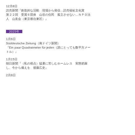
12月8日
読売新聞『創造的な活動 現場から発信…読売福祉文化賞
第２２回 受賞６団体 ⼭⾕の住⺠ 孤⽴させない…ＮＰＯ法
⼈ ⼭友会（東京都台東区）』
2025年
1月6日
Süddeutsche Zeitung（南ドイツ新聞）
『Ein paar Quadratmeter für jeden（誰にとっても数平方メー
トル）』
1月15日
朝日新聞『（私の視点）猛暑に苦しむホームレス 実態把握
し、今から備えを 後藤広史』
2月8日
毎日新聞『街角ことば拾い ／72 南千住、山谷 「俺もここに
入れてくれ」 苦界の中の希望／東京』
2月11日
​台東区文化芸術支援制度対象企画
『あなたがいない「 」を、どう埋めるかさがしています』
トークショー「グリーフケアが必要とされる時代、台東区の場
合」に登壇（副代表 油井）
3月1日
山谷・地域ケア連携をすすめる会
「第3回 山谷地域の看護・介護・生活支援のお仕事説明会」に
運営協力