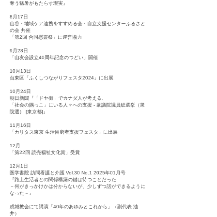
奪う猛暑がもたらす現実』
8月17日
山谷・地域ケア連携をすすめる会・自立支援センターふるさと
の会 共催
「第2回 合同慰霊祭」に運営協力
9月28日
「山友会設立40周年記念のつどい」開催
10月13日
台東区「ふくしつながりフェスタ2024」に出展
10月24日
朝日新聞『「ドヤ街」でカナダ人が考える、
「社会の隅っこ」にいる人々への支援 - 衆議院議員総選挙（衆
院選） [東京都]』
11月16日
「カリタス東京 生活困窮者支援フェスタ」に出展
12月
「第22回 読売福祉文化賞」受賞
​12月1日
医学書院 訪問看護と介護 Vol.30 No.1 2025年01月号
『路上生活者との関係構築の鍵は待つことだった
－何がきっかけかは分からないが、少しずつ話ができるように
なった－』
​成城教会にて講演「40年のあゆみとこれから」（副代表 油
井）