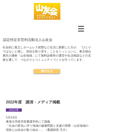
認定​特定非営利活動法人山友会
社会的に孤立しホームレス状態など生活に困窮した方が、「ひとり
ではないと感じ、笑顔を取り戻す」ことをミッションに、東京都台
東区の通称「山谷地域」にて無料診療所の運営や生活相談などの支
援を通して、つながりとコミュニティづくりを行っています。
寄付する
2022年度 講演・メディア掲載
2022年
5月24日
東海大学医学部看護学科にて講義
「社会の変化に伴う地域の健康問題と支援の実際－山谷地域の
現状と山友会の取り組み－」（看護師長 天方）