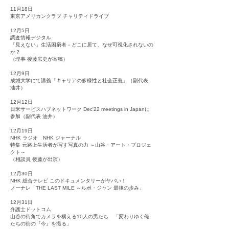
11月18日
東京アメリカンクラブ チャリティドライブ
12月5日
調査情報デジタル
「見えない」生活困窮者－どこに居て、なぜ可視化されないの
か？
（理事 後藤広史が寄稿）
12月9日
成城大学にて講義「キャリアの多様性と社会正義」（副代表
油井）
12月12日
日米サービスハブネットワーク Dec'22 meetings in Japanに
参加（副代表 油井）
12月19日
NHK ラジオ NHK ジャーナル
特集 元路上生活者が写す写真の力 ～山谷・アート・プロジェ
クト～
（相談員 後藤が出演）
12月30日
NHK 総合テレビ このドキュメンタリーがヤバい！
ノーナレ「THE LAST MILE ～ルボ・ジャン 最後の歩み」
12月31日
弁護士ドットコム
山谷の街角でカメラを構える10人の男たち 「変わりゆく俺
たちの街の『今』を撮る」