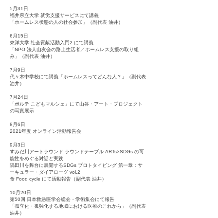
5月31日
福井県立大学 就労支援サービスにて講義
「ホームレス状態の人の社会参加」（副代表 油井）
6月15日
東洋大学 社会貢献活動入門2 にて講義
「NPO 法人山友会の路上生活者／ホームレス支援の取り組
み」（副代表 油井）
7月9日
代々木中学校にて講義「ホームレスってどんな人？」（副代表
油井）
7月24日
「ポルテ こどもマルシェ」にて山谷・アート・プロジェクト
の写真展示
8月6日
2021年度 オンライン活動報告会
9月3日
すみだ川アートラウンド ラウンドテーブル ARTs×SDGs の可
能性をめぐる対話と実践
隅田川を舞台に展開するSDGs プロトタイピング 第一章：サ
ーキュラー・ダイアローグ vol.2
食 Food cycle にて活動報告（副代表 油井）
10月20日
第50回 日本救急医学会総会・学術集会にて報告
「孤立化・孤独化する地域における医療のこれから」（副代表
油井）