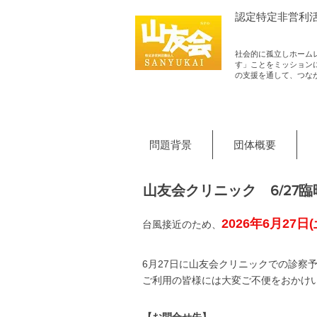
認定​特定非営利
社会的に孤立しホーム
す」ことをミッション
の支援を通して、つな
問題背景
団体概要
山友会クリニック 6/27
2026年6月27日(
台風接近のため、
​6
月27日に山友会クリニックでの診察
ご利用の皆様には大変ご不便をおかけ