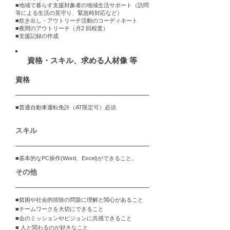
■地域で暮らす支援対象者の地域生活サポート（訪問
等による生活の見守り、緊急時対応など）
■炊き出し・アウトリーチ活動のコーディネート
■夜間のアウトリーチ（月2 回程度）
■支援記録の作成
資格・スキル、求める人材像 等
資格
■普通自動車運転免許（AT限定可）必須
スキル
■基本的なPC操作(Word、Excel)ができること。
その他
■貧困や社会的排除の問題に理解と関心があること
■チームワークを大切にできること
■会のミッションやビジョンに共感できること
■ 人と関わるのが好きなこと