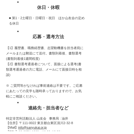
休日・休暇
■ 第1・2土曜日・日曜日・祝日 ほか山友会の定め
る休日
応募・選考方法
【1】履歴書、職務経歴書、志望動機書を担当者宛に
メールまたは郵送にて送付。書類到着後、書類選考
(書類到着後1週間程度)
【2】書類選考通過者について、面接による選考(書
類選考通過者の方に電話、メールにて面接日時を相
談)
※ ご質問等がなければ事前連絡は不要です。ご応募
にあたっての見学も随時承っておりますので、お気
軽にご相談ください。
連絡先・担当者など
特定非営利活動法人 山友会 事務局 : 油井
【住所】〒111-0022 東京都台東区清川2-32-8
【Mail】
info@sanyukai.or.jp
【TEL】03-3874-1269（10:00~16:00）