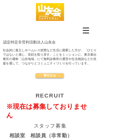
認定​特定非営利活動法人山友会
社会的に孤立しホームレス状態など生活に困窮した方が、「ひとり
ではないと感じ、笑顔を取り戻す」ことをミッションに、東京都台
東区の通称「山谷地域」にて無料診療所の運営や生活相談などの支
援を通して、つながりとコミュニティづくりを行っています。
寄付する
RECRUIT
​※現在は募集しておりませ
ん
スタッフ募集
相談室 相談員（非常勤）