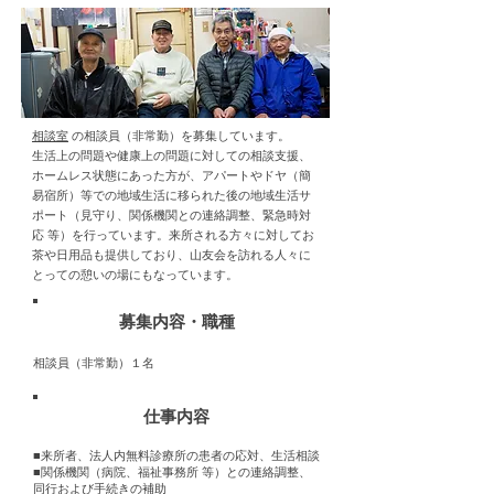
相談室
の相談員（非常勤）を募集しています。
生活上の問題や健康上の問題に対しての相談支援、
ホームレス状態にあった方が、アパートやドヤ（簡
易宿所）等での地域生活に移られた後の地域生活サ
ポート（見守り、関係機関との連絡調整、緊急時対
応 等）を行っています。来所される方々に対してお
茶や日用品も提供しており、山友会を訪れる人々に
とっての憩いの場にもなっています。
募集内容・職種
相談員（非常勤）１名
仕事内容
■来所者、法人内無料診療所の患者の応対、生活相談
■関係機関（病院、福祉事務所 等）との連絡調整、
同行および手続きの補助