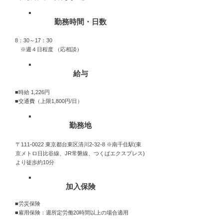
勤務時間・日数
8：30～17：30
※週４日程度 （応相談）
給与
■時給 1,226円
■交通費
（上限1,800円/日
）
勤務地
〒111-0022 東京都台東区清川2-32-8 ※南千住駅(東
京メトロ日比谷線、JR常磐線、つくばエクスプレス)
より徒歩約10分
加入保険
■労災保険
■雇用保険：週所定労働20時間以上の場合適用